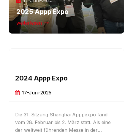
17-Juni-2025
2025 Appp Expo
weiterlesen
2024 Zeichen China
17-Juni-2025
xpo fand
2024 Sign China Ausstellung fand am
t. Als eine
September 2024 im Shanghai New
n der
International Expo Center statt. Jutu l