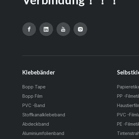
Klebebänder
Selbstkl
Bopp Tape
Papieretik
Bopp Film
PP -Filmeti
PVC -Band
Haustierfil
Stoffkanalklebeband
PVC -Filml
Abdeckband
PE -Filmeti
Aluminiumfolienband
Tintenstrah