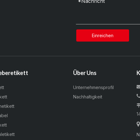
Einreichen
eberetikett
Über Uns
K
ett
Unternehmensprofil
kett
Nachhaltigkeit
metikett
1
abel
kett
letikett
N