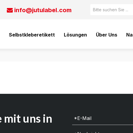
info@jutulabel.com

Selbstkleberetikett
Lösungen
Über Uns
Na
 mit uns in