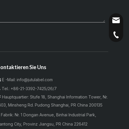
info@ju
+86-21-
+86-21-
+86-21-
ontaktieren Sie Uns
E -Mail:
info@jutulabel.com


Tel.:
+86-21-3392-7425/26/7
Hauptquartier: Stufe 18, Shanghai Information Tower, Nr.

403, Minsheng Rd. Pudong Shanghai, PR China 200135

Fabrik:
Nr. 1 Dongan Avenue, Binhai Industrial Park,
antong City, Provinz Jiangsu, PR China 226412