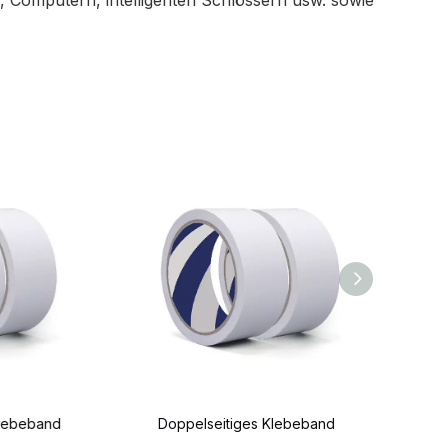
, Computern, intelligenten Schlössern usw. sowie
and
Doppelseitiges Klebeband