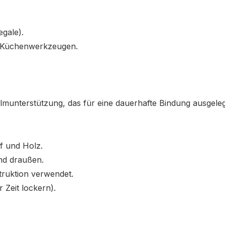
egale).
r Küchenwerkzeugen.
lmunterstützung, das für eine dauerhafte Bindung ausgelegt
ff und Holz.
und draußen.
truktion verwendet.
 Zeit lockern).