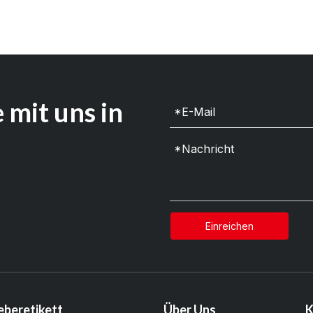
 mit uns in
Einreichen
eberetikett
Über Uns
K