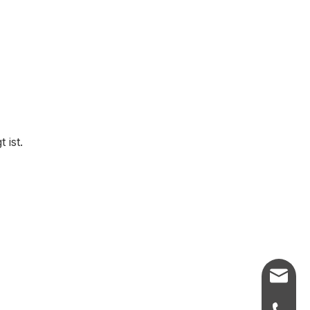
 ist.
info@ju