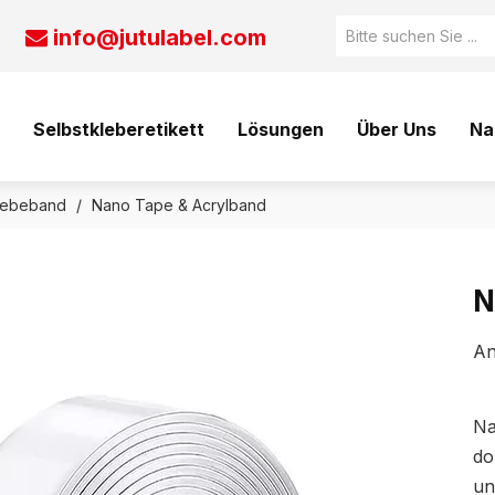
info@jutulabel.com

Selbstkleberetikett
Lösungen
Über Uns
Na
Klebeband
/
Nano Tape & Acrylband
N
An
Na
do
un