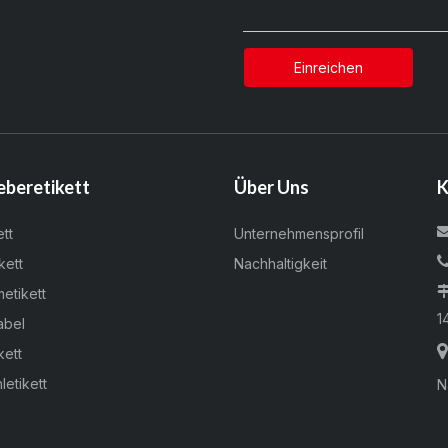
Einreichen
eberetikett
Über Uns
K
ett
Unternehmensprofil
kett
Nachhaltigkeit
metikett
1
abel
kett
letikett
N