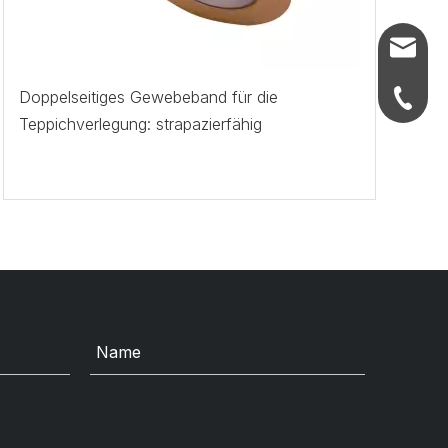
info@ju
Doppelseitiges Gewebeband für die
+86-21-
Teppichverlegung: strapazierfähig
+86-21-
+86-21-