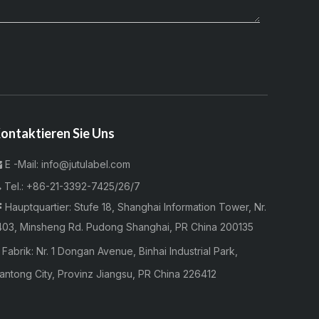
ontaktieren Sie Uns
E -Mail:
info@jutulabel.com


Tel.:
+86-21-3392-7425/26/7
Hauptquartier: Stufe 18, Shanghai Information Tower, Nr.

403, Minsheng Rd. Pudong Shanghai, PR China 200135

Fabrik:
Nr. 1 Dongan Avenue, Binhai Industrial Park,
antong City, Provinz Jiangsu, PR China 226412