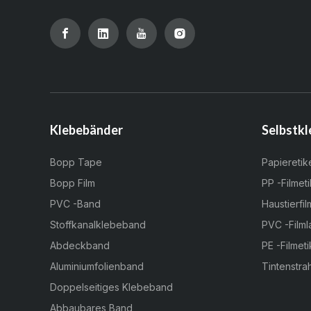
Klebebänder
Selbstkl
Bopp Tape
Papieretik
Bopp Film
PP -Filmeti
PVC -Band
Haustierfil
Stoffkanalklebeband
PVC -Filml
Abdeckband
PE -Filmeti
Aluminiumfolienband
Tintenstrah
Doppelseitiges Klebeband
Abbaubares Band