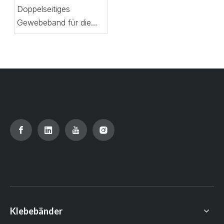
Doppelseitiges
Gewebeband für die
Teppichverlegung:
strapazierfähig
Klebebänder