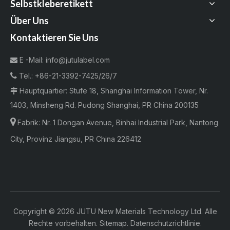
Selbstkleberetikett
Über Uns
Kontaktieren Sie Uns
E -Mail:
info@jutulabel.com


Tel.:
+86-21-3392-7425/26/7
Hauptquartier: Stufe 18, Shanghai Information Tower, Nr.

1403, Minsheng Rd. Pudong Shanghai, PR China 200135

Fabrik:
Nr. 1 Dongan Avenue, Binhai Industrial Park, Nantong
City, Provinz Jiangsu, PR China 226412
Copyright ©
2026
JUTU New Materials Technology Ltd. Alle
Rechte vorbehalten.
Sitemap
.
Datenschutzrichtlinie
.