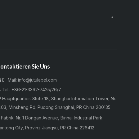
ontaktieren Sie Uns
E -Mail:
info@jutulabel.com


Tel.:
+86-21-3392-7425/26/7
Hauptquartier: Stufe 18, Shanghai Information Tower, Nr.

403, Minsheng Rd. Pudong Shanghai, PR China 200135

Fabrik:
Nr. 1 Dongan Avenue, Binhai Industrial Park,
antong City, Provinz Jiangsu, PR China 226412