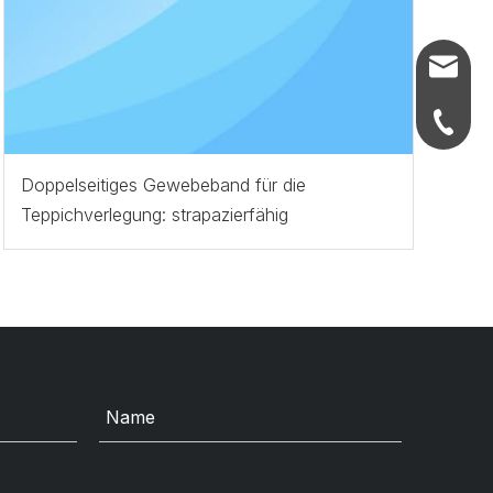
info@ju
+86-21-
+86-21-
Doppelseitiges Gewebeband für die
Teppichverlegung: strapazierfähig
+86-21-