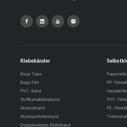
Klebebänder
Selbstkl
Bopp Tape
Papieretik
Bopp Film
PP -Filmeti
PVC -Band
Haustierfil
Stoffkanalklebeband
PVC -Filml
Abdeckband
PE -Filmeti
Aluminiumfolienband
Tintenstrah
Doppelseitiges Klebeband