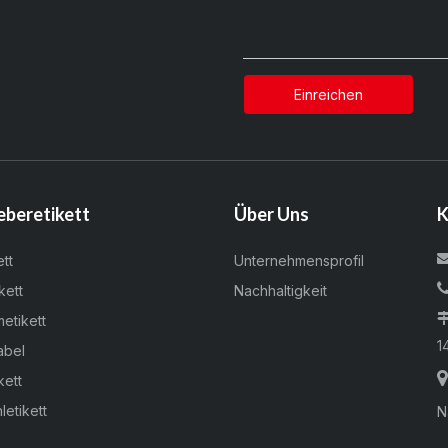
Einreichen
eberetikett
Über Uns
K
ett
Unternehmensprofil
kett
Nachhaltigkeit
metikett
1
abel
kett
letikett
N