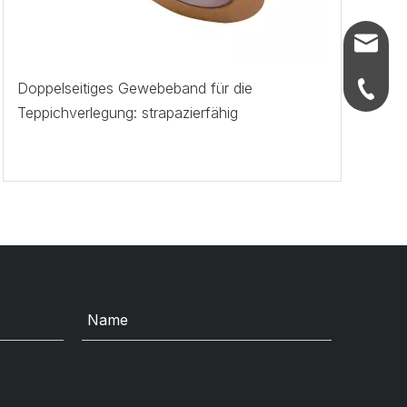
info@ju
Doppelseitiges Gewebeband für die
+86-21-
Teppichverlegung: strapazierfähig
+86-21-
+86-21-