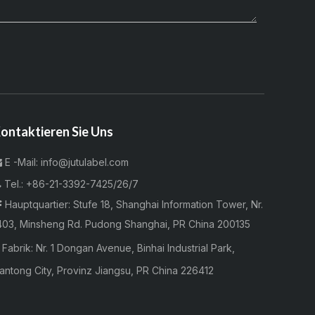
ontaktieren Sie Uns
E -Mail:
info@jutulabel.com


Tel.:
+86-21-3392-7425/26/7
Hauptquartier: Stufe 18, Shanghai Information Tower, Nr.

403, Minsheng Rd. Pudong Shanghai, PR China 200135

Fabrik:
Nr. 1 Dongan Avenue, Binhai Industrial Park,
antong City, Provinz Jiangsu, PR China 226412