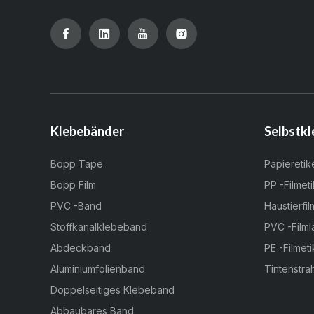
Klebebänder
Selbstkl
Bopp Tape
Papieretik
Bopp Film
PP -Filmeti
PVC -Band
Haustierfil
Stoffkanalklebeband
PVC -Filml
Abdeckband
PE -Filmeti
Aluminiumfolienband
Tintenstrah
Doppelseitiges Klebeband
Abbaubares Band