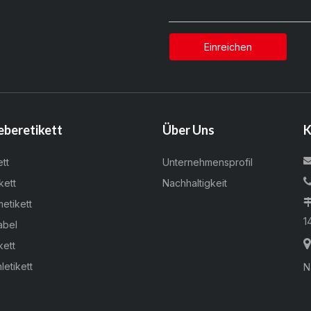
Einreichen
eberetikett
Über Uns
K
ett
Unternehmensprofil
kett
Nachhaltigkeit
metikett
1
abel
kett
letikett
N